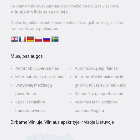
Teikiame tralo/evakuatoriaus/autovežio paslaugas visą parą
Vilniuje ir Vilniaus apskrityje.
Greitai ir patikimai suteiksime techninės pagalbos kelyje ir kitas
transportavimo paslaugas.
Mūsų paslaugos
Automobilių pervežimas
Automobilių supirkimas
Mikroautobusų pervežimas
Automobilio ištraukimas iš
Statybinių medžiagų
griovio, nuvažiavus nuo kelio
pervežimas
Keturračių transportavimas
Spec. Technikos
Vežame i tech. apžiūros
transportavimas
punktus, Regitra
Dirbame Vilniuje, Vilniaus apskrityje ir visoje Lietuvoje