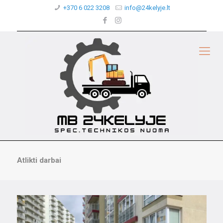
+370 6 022 3208
info@24kelyje.lt
Atlikti darbai