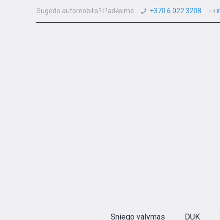
Sugedo automobilis? Padėsime
+370 6 022 3208
i
Sniego valymas
DUK