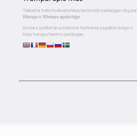
Teikiame tralo/evakuatoriaus/autovežio paslaugas visą pa
Vilniuje ir Vilniaus apskrityje.
Greitai ir patikimai suteiksime techninės pagalbos kelyje ir
kitas transportavimo paslaugas.