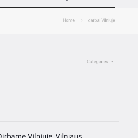
Home
darbai Vilniuje
Categories
Dirbame Vilniuje, Vilniaus