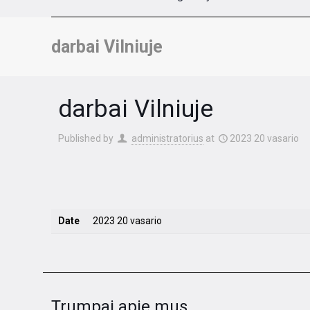
darbai Vilniuje
darbai Vilniuje
Published by
administratorius
at
2023 20 vasario
Date
2023 20 vasario
Trumpai apie mus