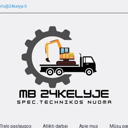
nfo@24kelyje.lt
Tralo paslaugos
Atlikti darbai
Apie mus
Mūsų par