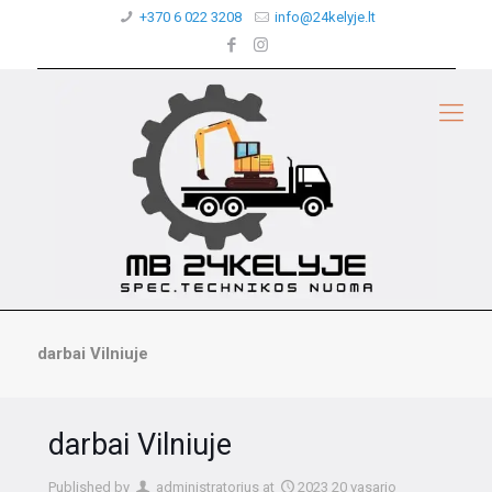
+370 6 022 3208
info@24kelyje.lt
darbai Vilniuje
darbai Vilniuje
Published by
administratorius
at
2023 20 vasario