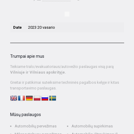
Date
2023 20 vasario
Trumpai apie mus
Teikiame tralo/evakuatoriaus/autovežio paslaugas visą parą
Vilniuje ir Vilniaus apskrityje.
Greitai ir patikimai suteiksime techninės pagalbos kelyje ir kitas
transportavimo paslaugas.
Mūsų paslaugos
Automobilių pervežimas
Automobilių supirkimas