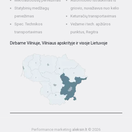
Mikroautobusų pervežimas
Automobilio ištraukimas iš
Statybinių medžiagų
griovio, nuvažiavus nuo kelio
pervežimas
Keturračių transportavimas
Spec. Technikos
Vežame i tech. apžiūros
transportavimas
punktus, Regitra
Dirbame Vilniuje, Vilniaus apskrityje ir visoje Lietuvoje
Performance marketing
aleksin.lt
© 2026